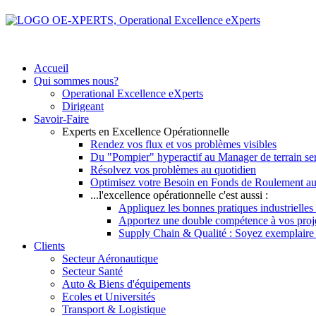
Accueil
Qui sommes nous?
Operational Excellence eXperts
Dirigeant
Savoir-Faire
Experts en Excellence Opérationnelle
Rendez vos flux et vos problèmes visibles
Du "Pompier" hyperactif au Manager de terrain se
Résolvez vos problèmes au quotidien
Optimisez votre Besoin en Fonds de Roulement au
...l'excellence opérationnelle c'est aussi :
Appliquez les bonnes pratiques industrielles 
Apportez une double compétence à vos pro
Supply Chain & Qualité : Soyez exemplaire vi
Clients
Secteur Aéronautique
Secteur Santé
Auto & Biens d'équipements
Ecoles et Universités
Transport & Logistique