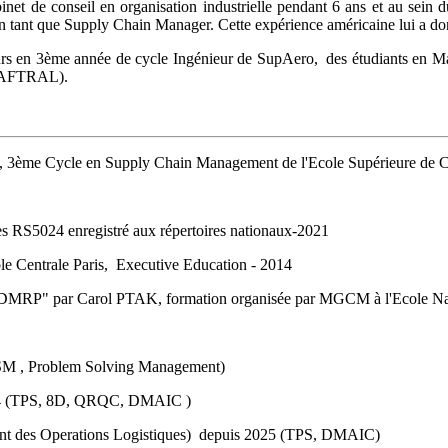
abinet de conseil en organisation industrielle pendant 6 ans et au se
n tant que Supply Chain Manager. Cette expérience américaine lui a don
ieurs en 3ème année de cycle Ingénieur de SupAero, des étudiants en M
 (AFTRAL).
rielle, 3ème Cycle en Supply Chain Management de l'Ecole Supérieur
S5024 enregistré aux répertoires nationaux-2021
ole Centrale Paris, Executive Education - 2014
MRP" par Carol PTAK, formation organisée par MGCM à l'Ecole Natio
VSM , Problem Solving Management)
2024 (TPS, 8D, QRQC, DMAIC )
nt des Operations Logistiques) depuis 2025 (TPS, DMAIC)