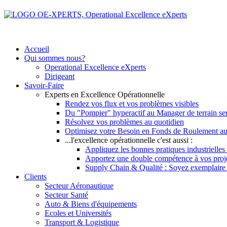
Accueil
Qui sommes nous?
Operational Excellence eXperts
Dirigeant
Savoir-Faire
Experts en Excellence Opérationnelle
Rendez vos flux et vos problèmes visibles
Du "Pompier" hyperactif au Manager de terrain se
Résolvez vos problèmes au quotidien
Optimisez votre Besoin en Fonds de Roulement au
...l'excellence opérationnelle c'est aussi :
Appliquez les bonnes pratiques industrielles 
Apportez une double compétence à vos pro
Supply Chain & Qualité : Soyez exemplaire vi
Clients
Secteur Aéronautique
Secteur Santé
Auto & Biens d'équipements
Ecoles et Universités
Transport & Logistique