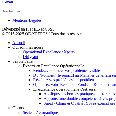
E-mail
Mentions Légales
Développé en HTML5 et CSS3
© 2015-2025 OE-XPERTS / Tous droits réservés
Accueil
Qui sommes nous?
Operational Excellence eXperts
Dirigeant
Savoir-Faire
Experts en Excellence Opérationnelle
Rendez vos flux et vos problèmes visibles
Du "Pompier" hyperactif au Manager de terrain se
Résolvez vos problèmes au quotidien
Optimisez votre Besoin en Fonds de Roulement au
...l'excellence opérationnelle c'est aussi :
Appliquez les bonnes pratiques industrielles 
Apportez une double compétence à vos pro
Supply Chain & Qualité : Soyez exemplaire vi
Clients
Secteur Aéronautique