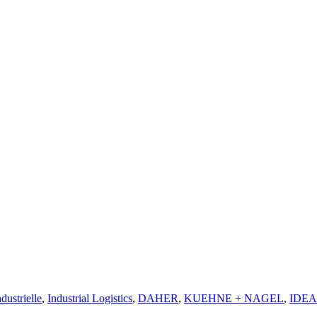
dustrielle
,
Industrial Logistics
,
DAHER
,
KUEHNE + NAGEL
,
IDEA