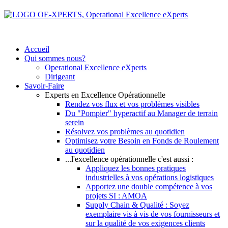
Accueil
Qui sommes nous?
Operational Excellence eXperts
Dirigeant
Savoir-Faire
Experts en Excellence Opérationnelle
Rendez vos flux et vos problèmes visibles
Du "Pompier" hyperactif au Manager de terrain
serein
Résolvez vos problèmes au quotidien
Optimisez votre Besoin en Fonds de Roulement
au quotidien
...l'excellence opérationnelle c'est aussi :
Appliquez les bonnes pratiques
industrielles à vos opérations logistiques
Apportez une double compétence à vos
projets SI : AMOA
Supply Chain & Qualité : Soyez
exemplaire vis à vis de vos fournisseurs et
sur la qualité de vos exigences clients