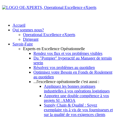
Accueil
Qui sommes nous?
Operational Excellence eXperts
Dirigeant
Savoir-Faire
Experts en Excellence Opérationnelle
Rendez vos flux et vos problèmes visibles
Du "Pompier" hyperactif au Manager de terrain
serein
Résolvez vos problèmes au quotidien
Optimisez votre Besoin en Fonds de Roulement
au quotidien
...l'excellence opérationnelle c'est aussi :
Appliquez les bonnes pratiques
industrielles à vos opérations logistiques
Apportez une double compétence à vos
projets SI : AMOA
Supply Chain & Qualité : Soyez
exemplaire vis à vis de vos fournisseurs et
sur la qualité de vos exigences clients