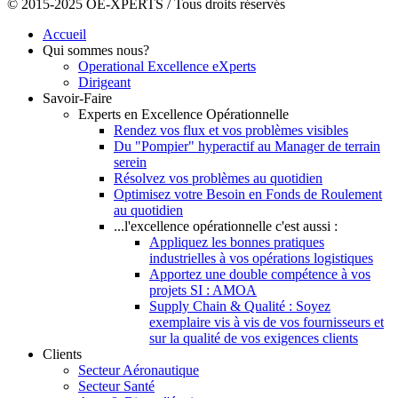
© 2015-2025 OE-XPERTS / Tous droits réservés
Accueil
Qui sommes nous?
Operational Excellence eXperts
Dirigeant
Savoir-Faire
Experts en Excellence Opérationnelle
Rendez vos flux et vos problèmes visibles
Du "Pompier" hyperactif au Manager de terrain
serein
Résolvez vos problèmes au quotidien
Optimisez votre Besoin en Fonds de Roulement
au quotidien
...l'excellence opérationnelle c'est aussi :
Appliquez les bonnes pratiques
industrielles à vos opérations logistiques
Apportez une double compétence à vos
projets SI : AMOA
Supply Chain & Qualité : Soyez
exemplaire vis à vis de vos fournisseurs et
sur la qualité de vos exigences clients
Clients
Secteur Aéronautique
Secteur Santé