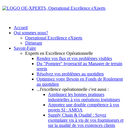
Accueil
Qui sommes nous?
Operational Excellence eXperts
Dirigeant
Savoir-Faire
Experts en Excellence Opérationnelle
Rendez vos flux et vos problèmes visibles
Du "Pompier" hyperactif au Manager de terrain
serein
Résolvez vos problèmes au quotidien
Optimisez votre Besoin en Fonds de Roulement
au quotidien
...l'excellence opérationnelle c'est aussi :
Appliquez les bonnes pratiques
industrielles à vos opérations logistiques
Apportez une double compétence à vos
projets SI : AMOA
Supply Chain & Qualité : Soyez
exemplaire vis à vis de vos fournisseurs et
sur la qualité de vos exigences clients