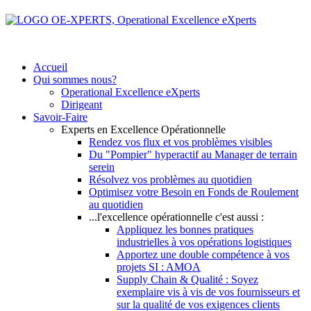
Accueil
Qui sommes nous?
Operational Excellence eXperts
Dirigeant
Savoir-Faire
Experts en Excellence Opérationnelle
Rendez vos flux et vos problèmes visibles
Du "Pompier" hyperactif au Manager de terrain
serein
Résolvez vos problèmes au quotidien
Optimisez votre Besoin en Fonds de Roulement
au quotidien
...l'excellence opérationnelle c'est aussi :
Appliquez les bonnes pratiques
industrielles à vos opérations logistiques
Apportez une double compétence à vos
projets SI : AMOA
Supply Chain & Qualité : Soyez
exemplaire vis à vis de vos fournisseurs et
sur la qualité de vos exigences clients