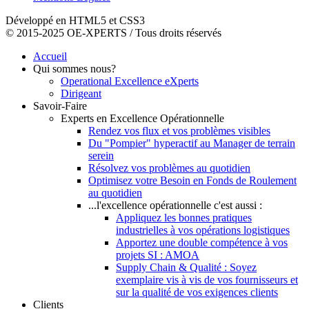
Développé en HTML5 et CSS3
© 2015-2025 OE-XPERTS / Tous droits réservés
Accueil
Qui sommes nous?
Operational Excellence eXperts
Dirigeant
Savoir-Faire
Experts en Excellence Opérationnelle
Rendez vos flux et vos problèmes visibles
Du "Pompier" hyperactif au Manager de terrain
serein
Résolvez vos problèmes au quotidien
Optimisez votre Besoin en Fonds de Roulement
au quotidien
...l'excellence opérationnelle c'est aussi :
Appliquez les bonnes pratiques
industrielles à vos opérations logistiques
Apportez une double compétence à vos
projets SI : AMOA
Supply Chain & Qualité : Soyez
exemplaire vis à vis de vos fournisseurs et
sur la qualité de vos exigences clients
Clients