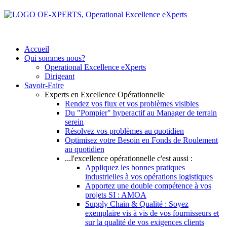
Accueil
Qui sommes nous?
Operational Excellence eXperts
Dirigeant
Savoir-Faire
Experts en Excellence Opérationnelle
Rendez vos flux et vos problèmes visibles
Du "Pompier" hyperactif au Manager de terrain
serein
Résolvez vos problèmes au quotidien
Optimisez votre Besoin en Fonds de Roulement
au quotidien
...l'excellence opérationnelle c'est aussi :
Appliquez les bonnes pratiques
industrielles à vos opérations logistiques
Apportez une double compétence à vos
projets SI : AMOA
Supply Chain & Qualité : Soyez
exemplaire vis à vis de vos fournisseurs et
sur la qualité de vos exigences clients