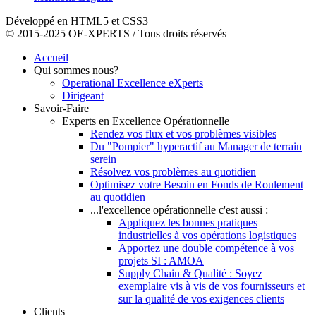
Développé en HTML5 et CSS3
© 2015-2025 OE-XPERTS / Tous droits réservés
Accueil
Qui sommes nous?
Operational Excellence eXperts
Dirigeant
Savoir-Faire
Experts en Excellence Opérationnelle
Rendez vos flux et vos problèmes visibles
Du "Pompier" hyperactif au Manager de terrain
serein
Résolvez vos problèmes au quotidien
Optimisez votre Besoin en Fonds de Roulement
au quotidien
...l'excellence opérationnelle c'est aussi :
Appliquez les bonnes pratiques
industrielles à vos opérations logistiques
Apportez une double compétence à vos
projets SI : AMOA
Supply Chain & Qualité : Soyez
exemplaire vis à vis de vos fournisseurs et
sur la qualité de vos exigences clients
Clients