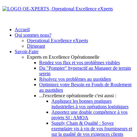
Accueil
Qui sommes nous?
Operational Excellence eXperts
Dirigeant
Savoir-Faire
Experts en Excellence Opérationnelle
Rendez vos flux et vos problèmes visibles
Du "Pompier" hyperactif au Manager de terrain
serein
Résolvez vos problèmes au quotidien
Optimisez votre Besoin en Fonds de Roulement
au quotidien
...l'excellence opérationnelle c'est aussi :
Appliquez les bonnes pratiques
industrielles à vos opérations logistiques
Apportez une double compétence à vos
projets SI : AMOA
Supply Chain & Qualité : Soyez
exemplaire vis à vis de vos fournisseurs et
sur la qualité de vos exigences clients