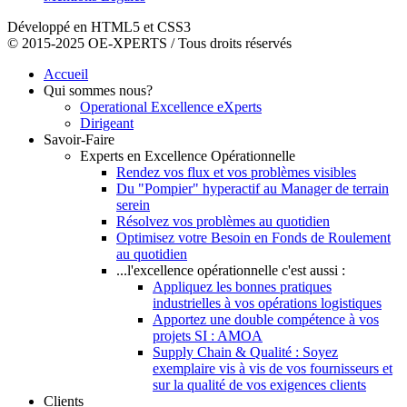
Développé en HTML5 et CSS3
© 2015-2025 OE-XPERTS / Tous droits réservés
Accueil
Qui sommes nous?
Operational Excellence eXperts
Dirigeant
Savoir-Faire
Experts en Excellence Opérationnelle
Rendez vos flux et vos problèmes visibles
Du "Pompier" hyperactif au Manager de terrain
serein
Résolvez vos problèmes au quotidien
Optimisez votre Besoin en Fonds de Roulement
au quotidien
...l'excellence opérationnelle c'est aussi :
Appliquez les bonnes pratiques
industrielles à vos opérations logistiques
Apportez une double compétence à vos
projets SI : AMOA
Supply Chain & Qualité : Soyez
exemplaire vis à vis de vos fournisseurs et
sur la qualité de vos exigences clients
Clients