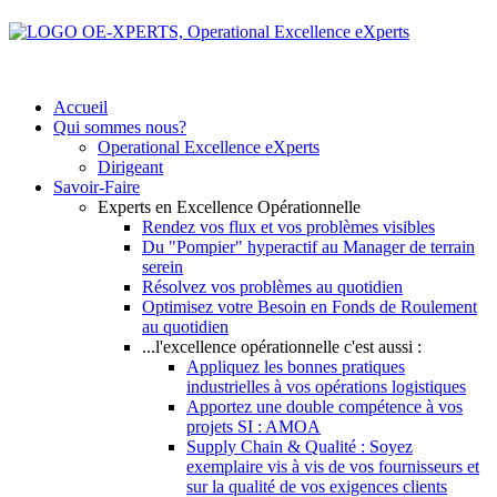
Accueil
Qui sommes nous?
Operational Excellence eXperts
Dirigeant
Savoir-Faire
Experts en Excellence Opérationnelle
Rendez vos flux et vos problèmes visibles
Du "Pompier" hyperactif au Manager de terrain
serein
Résolvez vos problèmes au quotidien
Optimisez votre Besoin en Fonds de Roulement
au quotidien
...l'excellence opérationnelle c'est aussi :
Appliquez les bonnes pratiques
industrielles à vos opérations logistiques
Apportez une double compétence à vos
projets SI : AMOA
Supply Chain & Qualité : Soyez
exemplaire vis à vis de vos fournisseurs et
sur la qualité de vos exigences clients