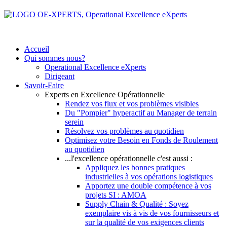
Accueil
Qui sommes nous?
Operational Excellence eXperts
Dirigeant
Savoir-Faire
Experts en Excellence Opérationnelle
Rendez vos flux et vos problèmes visibles
Du "Pompier" hyperactif au Manager de terrain
serein
Résolvez vos problèmes au quotidien
Optimisez votre Besoin en Fonds de Roulement
au quotidien
...l'excellence opérationnelle c'est aussi :
Appliquez les bonnes pratiques
industrielles à vos opérations logistiques
Apportez une double compétence à vos
projets SI : AMOA
Supply Chain & Qualité : Soyez
exemplaire vis à vis de vos fournisseurs et
sur la qualité de vos exigences clients