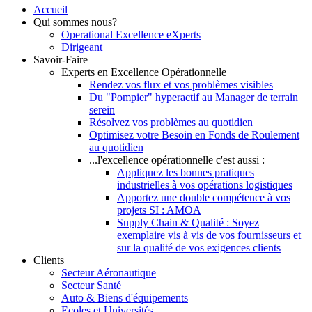
Accueil
Qui sommes nous?
Operational Excellence eXperts
Dirigeant
Savoir-Faire
Experts en Excellence Opérationnelle
Rendez vos flux et vos problèmes visibles
Du "Pompier" hyperactif au Manager de terrain
serein
Résolvez vos problèmes au quotidien
Optimisez votre Besoin en Fonds de Roulement
au quotidien
...l'excellence opérationnelle c'est aussi :
Appliquez les bonnes pratiques
industrielles à vos opérations logistiques
Apportez une double compétence à vos
projets SI : AMOA
Supply Chain & Qualité : Soyez
exemplaire vis à vis de vos fournisseurs et
sur la qualité de vos exigences clients
Clients
Secteur Aéronautique
Secteur Santé
Auto & Biens d'équipements
Ecoles et Universités