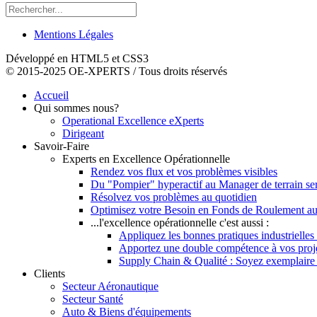
Mentions Légales
Développé en HTML5 et CSS3
© 2015-2025 OE-XPERTS / Tous droits réservés
Accueil
Qui sommes nous?
Operational Excellence eXperts
Dirigeant
Savoir-Faire
Experts en Excellence Opérationnelle
Rendez vos flux et vos problèmes visibles
Du "Pompier" hyperactif au Manager de terrain se
Résolvez vos problèmes au quotidien
Optimisez votre Besoin en Fonds de Roulement au
...l'excellence opérationnelle c'est aussi :
Appliquez les bonnes pratiques industrielles 
Apportez une double compétence à vos pro
Supply Chain & Qualité : Soyez exemplaire vi
Clients
Secteur Aéronautique
Secteur Santé
Auto & Biens d'équipements