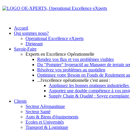
Accueil
Qui sommes nous?
Operational Excellence eXperts
Dirigeant
Savoir-Faire
Experts en Excellence Opérationnelle
Rendez vos flux et vos problèmes visibles
Du "Pompier" hyperactif au Manager de terrain se
Résolvez vos problèmes au quotidien
Optimisez votre Besoin en Fonds de Roulement au
...l'excellence opérationnelle c'est aussi :
Appliquez les bonnes pratiques industrielles 
Apportez une double compétence à vos pro
Supply Chain & Qualité : Soyez exemplaire vi
Clients
Secteur Aéronautique
Secteur Santé
Auto & Biens d'équipements
Ecoles et Universités
Transport & Logistique