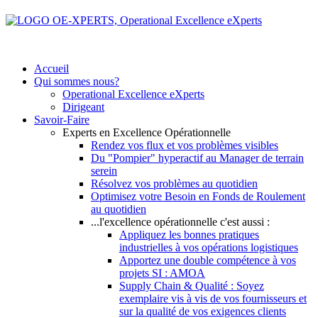
Accueil
Qui sommes nous?
Operational Excellence eXperts
Dirigeant
Savoir-Faire
Experts en Excellence Opérationnelle
Rendez vos flux et vos problèmes visibles
Du "Pompier" hyperactif au Manager de terrain
serein
Résolvez vos problèmes au quotidien
Optimisez votre Besoin en Fonds de Roulement
au quotidien
...l'excellence opérationnelle c'est aussi :
Appliquez les bonnes pratiques
industrielles à vos opérations logistiques
Apportez une double compétence à vos
projets SI : AMOA
Supply Chain & Qualité : Soyez
exemplaire vis à vis de vos fournisseurs et
sur la qualité de vos exigences clients