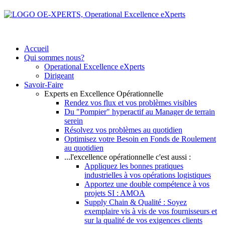
Accueil
Qui sommes nous?
Operational Excellence eXperts
Dirigeant
Savoir-Faire
Experts en Excellence Opérationnelle
Rendez vos flux et vos problèmes visibles
Du "Pompier" hyperactif au Manager de terrain
serein
Résolvez vos problèmes au quotidien
Optimisez votre Besoin en Fonds de Roulement
au quotidien
...l'excellence opérationnelle c'est aussi :
Appliquez les bonnes pratiques
industrielles à vos opérations logistiques
Apportez une double compétence à vos
projets SI : AMOA
Supply Chain & Qualité : Soyez
exemplaire vis à vis de vos fournisseurs et
sur la qualité de vos exigences clients