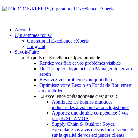
Accueil
Qui sommes nous?
Operational Excellence eXperts
Dirigeant
Savoir-Faire
Experts en Excellence Opérationnelle
Rendez vos flux et vos problèmes visibles
Du "Pompier" hyperactif au Manager de terrain
serein
Résolvez vos problèmes au quotidien
Optimisez votre Besoin en Fonds de Roulement
au quotidien
...l'excellence opérationnelle c'est aussi :
Appliquez les bonnes pratiques
industrielles à vos opérations logistiques
Apportez une double compétence à vos
projets SI : AMOA
Supply Chain & Qualité : Soyez
exemplaire vis à vis de vos fournisseurs et
sur la qualité de vos exigences clients